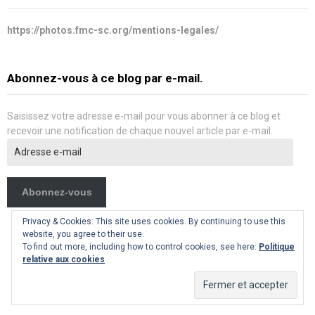
https://photos.fmc-sc.org/mentions-legales/
Abonnez-vous à ce blog par e-mail.
Saisissez votre adresse e-mail pour vous abonner à ce blog et
recevoir une notification de chaque nouvel article par e-mail.
Adresse
e-
mail
Abonnez-vous
Privacy & Cookies: This site uses cookies. By continuing to use this
website, you agree to their use.
To find out more, including how to control cookies, see here:
Politique
relative aux cookies
Copyright
Albums photos
. All rights reserved.
| Theme by
Superb WordPress Themes