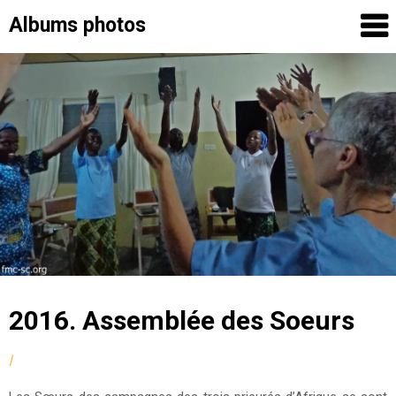
Albums photos
Skip
to
content
2016. Assemblée des Soeurs
by
|
Posted
fmcsc
on