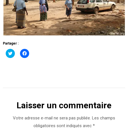
Partager :
Cliquez
Cliquez
pour
pour
partager
partager
sur
sur
Twitter(ouvre
Facebook(ouvre
dans
dans
une
une
nouvelle
nouvelle
fenêtre)
fenêtre)
Laisser un commentaire
Votre adresse e-mail ne sera pas publiée.
Les champs
obligatoires sont indiqués avec
*