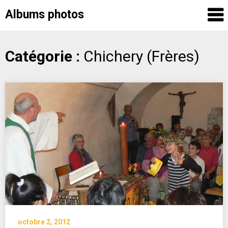
Albums photos
Skip
Catégorie :
Chichery (Frères)
to
content
octobre 2, 2012