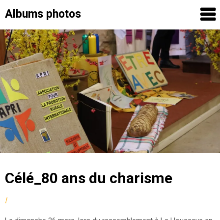
Albums photos
Skip
to
content
Célé_80 ans du charisme
by
|
Posted
fmcsc
on