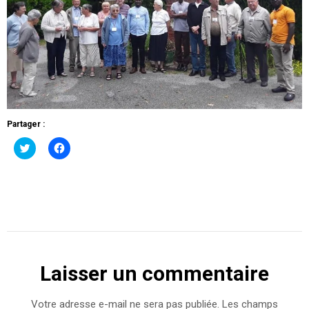
Partager :
Cliquez
Cliquez
pour
pour
partager
partager
sur
sur
Twitter(ouvre
Facebook(ouvre
dans
dans
une
une
nouvelle
nouvelle
fenêtre)
fenêtre)
Laisser un commentaire
Votre adresse e-mail ne sera pas publiée.
Les champs