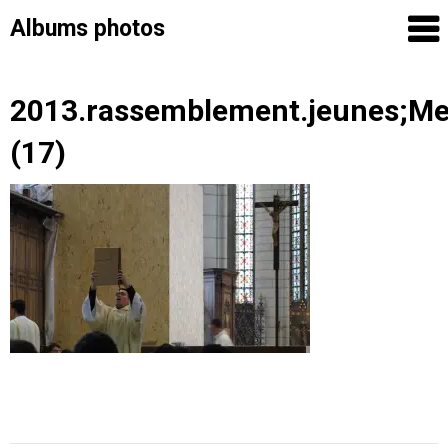
Albums photos
Skip
2013.rassemblement.jeunes;M
to
(17)
content