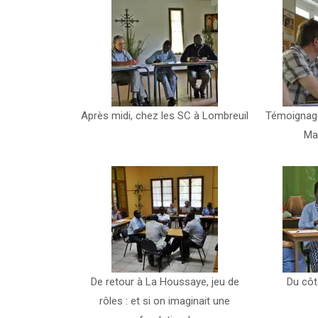
Après midi, chez les SC à Lombreuil
Témoignage
Ma
De retour à La Houssaye, jeu de
Du côt
rôles : et si on imaginait une