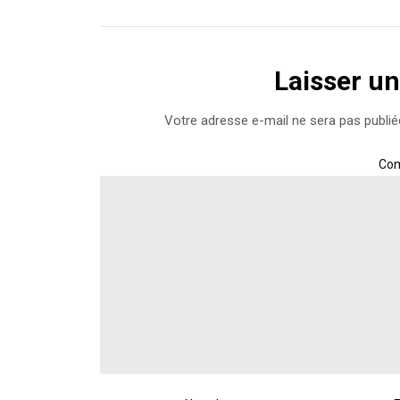
fenêtre)
fenêtre)
Laisser u
Votre adresse e-mail ne sera pas publié
Co