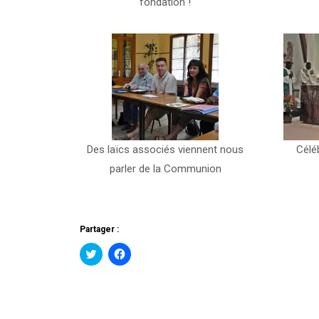
fondation !
Des laïcs associés viennent nous
Céléb
parler de la Communion
Partager :
Cliquez
Cliquez
pour
pour
partager
partager
sur
sur
Twitter(ouvre
Facebook(ouvre
dans
dans
une
une
nouvelle
nouvelle