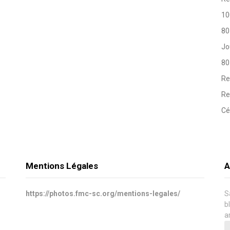
10
80
Jo
80
Re
Re
Cé
Mentions Légales
A
https://photos.fmc-sc.org/mentions-legales/
S
b
a
A