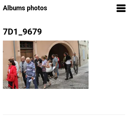
Albums photos
Skip
7D1_9679
to
content