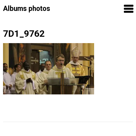
Albums photos
Skip
7D1_9762
to
content