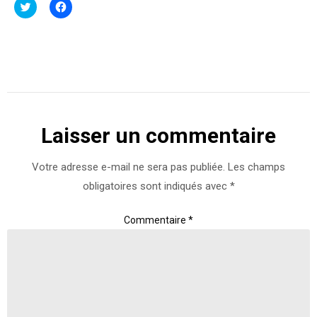
Cliquez
Cliquez
pour
pour
partager
partager
sur
sur
Twitter(ouvre
Facebook(ouvre
dans
dans
une
une
nouvelle
nouvelle
fenêtre)
fenêtre)
Laisser un commentaire
Votre adresse e-mail ne sera pas publiée.
Les champs
obligatoires sont indiqués avec
*
Commentaire
*