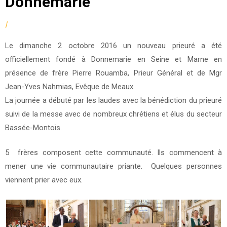
Donnemarie
by
|
Posted
fmcsc
on
Le dimanche 2 octobre 2016 un nouveau prieuré a été
14/10/2016
officiellement fondé à Donnemarie en Seine et Marne en
présence de frère Pierre Rouamba, Prieur Général et de Mgr
Jean-Yves Nahmias, Evêque de Meaux.
La journée a débuté par les laudes avec la bénédiction du prieuré
suivi de la messe avec de nombreux chrétiens et élus du secteur
Bassée-Montois.
5 frères composent cette communauté. Ils commencent à
mener une vie communautaire priante. Quelques personnes
viennent prier avec eux.