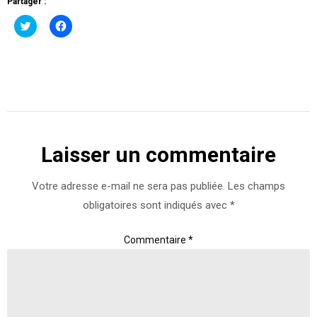
Partager :
Cliquez
Cliquez
pour
pour
partager
partager
sur
sur
Twitter(ouvre
Facebook(ouvre
dans
dans
une
une
nouvelle
nouvelle
fenêtre)
fenêtre)
Laisser un commentaire
Votre adresse e-mail ne sera pas publiée.
Les champs
obligatoires sont indiqués avec
*
Commentaire
*