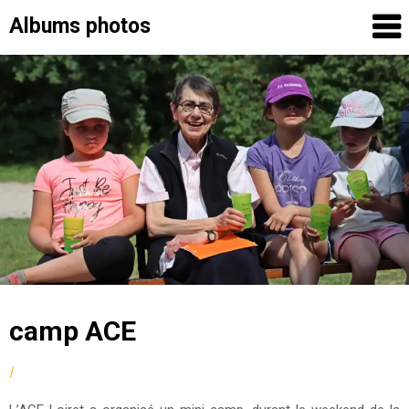
Albums photos
Skip
to
content
camp ACE
by
|
Posted
fmcsc
on