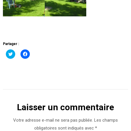
Partager :
Cliquez
Cliquez
pour
pour
partager
partager
sur
sur
Twitter(ouvre
Facebook(ouvre
dans
dans
une
une
nouvelle
nouvelle
fenêtre)
fenêtre)
Laisser un commentaire
Votre adresse e-mail ne sera pas publiée.
Les champs
obligatoires sont indiqués avec
*