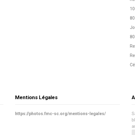
10
80
Jo
80
Re
Re
Cé
Mentions Légales
A
https://photos.fmc-sc.org/mentions-legales/
S
b
a
A