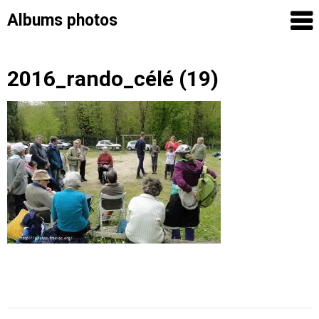
Albums photos
Skip
2016_rando_célé (19)
to
content