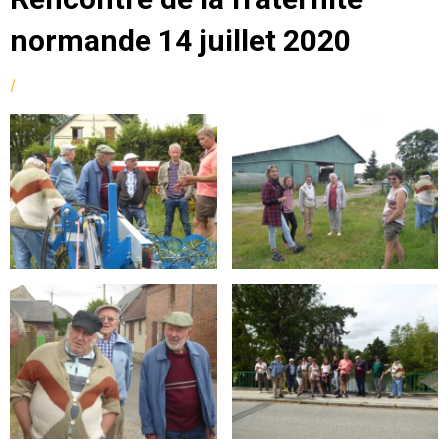
normande 14 juillet 2020
by
|
Posted
fmcsc
on
18/07/2020