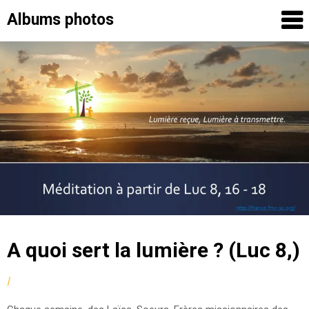
Albums photos
Skip
to
content
A quoi sert la lumière ? (Luc 8,)
by
|
Posted
fmcsc
on