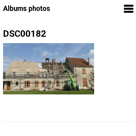
Albums photos
Skip
DSC00182
to
content