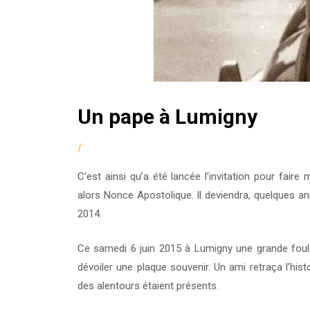
Un pape à Lumigny
by
|
Posted
fmcsc
on
C’est ainsi qu’a été lancée l’invitation pour fai
07/06/2015
alors Nonce Apostolique. Il deviendra, quelques an
2014.
Ce samedi 6 juin 2015 à Lumigny une grande foul
dévoiler une plaque souvenir. Un ami retraça l’hist
des alentours étaient présents.