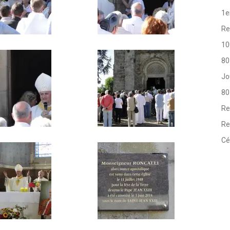
1e
Re
10
80
Jo
80
Re
Re
Cé