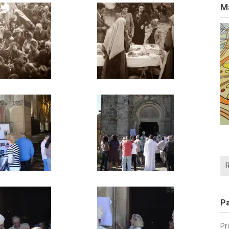
Ma
Re
Pa
Pr