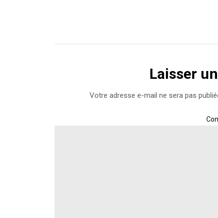
sur
sur
Twitter(ouvre
Facebook(ouvre
dans
dans
une
une
nouvelle
nouvelle
fenêtre)
fenêtre)
Laisser u
Votre adresse e-mail ne sera pas publié
Co